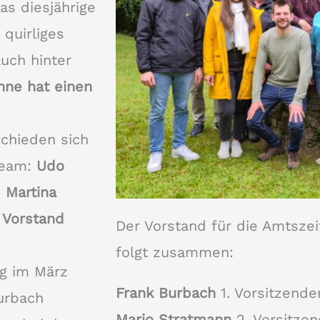
as diesjährige
 quirliges
auch hinter
ühne hat einen
schieden sich
team:
Udo
 Martina
n Vorstand
Der Vorstand für die Amtszei
folgt zusammen:
g im März
Frank Burbach
1. Vorsitzender
Burbach
Mario Stratmann
2. Vorsitzen