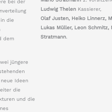
re bei der
Ludwig Thelen
Kassierer,
verteilung
Olaf Justen, Heiko Linnerz, 
in die
Lukas Müller, Leon Schmitz,
n
Stratmann
.
nd dem
wei jüngere
estehenden
 neue Ideen
eiter die
ukturen und die
ines